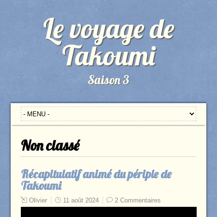
Le voyage de
Takoumi
Saison 3
Non classé
Récapitulatif animé du périple de
Takoumi
Olivier
11 août 2024
2 Commentaires