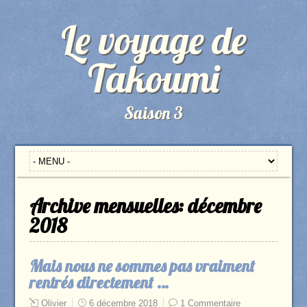
Le voyage de
Takoumi
Saison 3
Archive mensuelles:
décembre
2018
Mais nous ne sommes pas vraiment
rentrés directement …
Olivier
6 décembre 2018
1 Commentaire